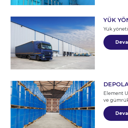
YÜK YÖ
Yük yöneti
Deva
DEPOL
Element Ul
ve gümrük
Deva