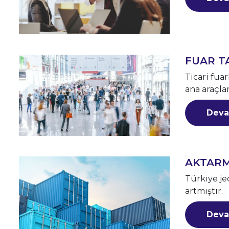
FUAR TA
Ticari fua
ana araçlar
Deva
AKTARM
Türkiye je
artmıştır.
Deva