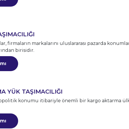
ŞIMACILIĞI
rlar, firmaların markalarını uluslararası pazarda konuml
ından birisidir.
mı
A YÜK TAŞIMACILIĞI
opolitik konumu itibariyle önemli bir kargo aktarma ül
mı