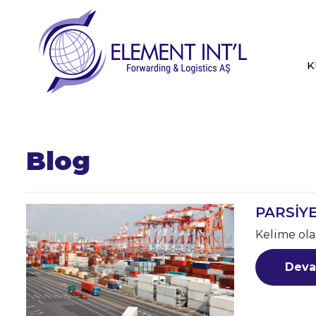
K
Blog
PARSİYE
Kelime olar
Deva