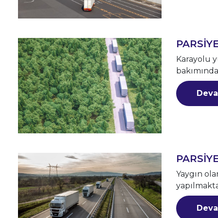
PARSİY
Karayolu y
bakımından
Deva
PARSİYE
Yaygın ola
yapılmakta
Deva