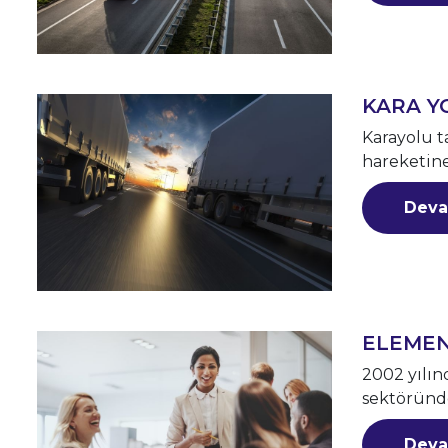
KARA YO
Karayolu t
hareketine
Deva
ELEMEN
2002 yılınd
sektöründe
Deva