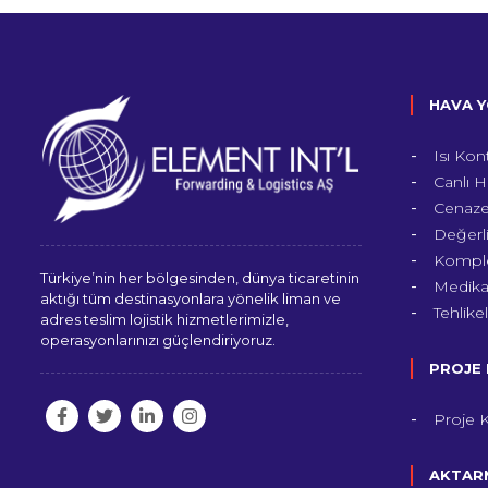
HAVA Y
Isı Kon
Canlı H
Cenaze 
Değerli
Komple
Türkiye’nin her bölgesinden, dünya ticaretinin
Medikal
aktığı tüm destinasyonlara yönelik liman ve
Tehlike
adres teslim lojistik hizmetlerimizle,
operasyonlarınızı güçlendiriyoruz.
PROJE 
Proje K
AKTARM