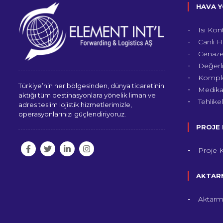
HAVA Y
Isı Kon
Canlı H
Cenaze 
Değerli
Komple
Türkiye’nin her bölgesinden, dünya ticaretinin
Medikal
aktığı tüm destinasyonlara yönelik liman ve
Tehlike
adres teslim lojistik hizmetlerimizle,
operasyonlarınızı güçlendiriyoruz.
PROJE 
Proje K
AKTARM
Aktarm